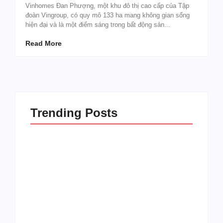
Vinhomes Đan Phượng, một khu đô thị cao cấp của Tập
đoàn Vingroup, có quy mô 133 ha mang không gian sống
hiện đại và là một điểm sáng trong bất động sản...
Read More
Trending Posts
Sự kiện công bố quy hoạch Hà Nội tầm nhìn
100 năm.
By
@thaonguyen
Chuyện Nghề Sale: Bán Hàng – Nghề Của
Những “Cú Từ Chối”