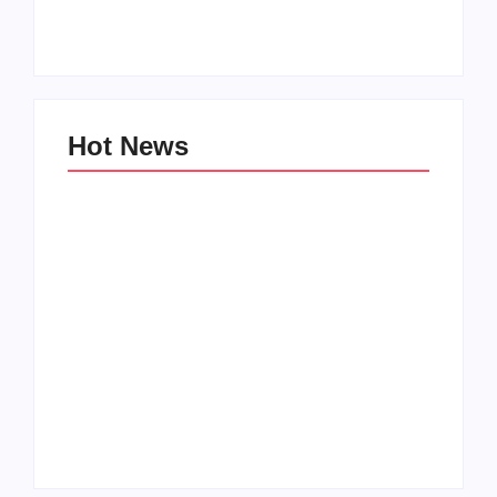
By
@thaonguyen
Hot News
NHỮNG LƯU Ý KHI SỬ DỤNG ĐÒN BẨY
TÀI CHÍNH MUA BĐS​
By
@thaonguyen
Vinhomes Đan Phượng vs Vinhomes Cổ Loa:
“Chọn mặt gửi vàng” ở đâu cho nhà đầu tư? –
Final
By
@thaonguyen