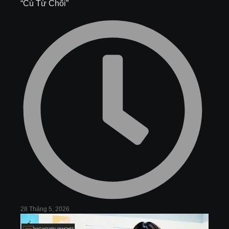
“Cú Từ Chối”
28 Tháng 5, 2026