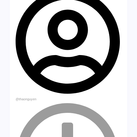
@thaonguyen