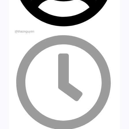
@thaonguyen