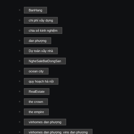
BanHang
chi phí xây dựng
chia sẻ kinh nghiệm
đan phượng
Dự toán xây nhà
NgheSaleBatDongSan
ocean city
quy hoạch hà nội
RealEstate
the crown
the empire
vinhomes đan phượng
vinhomes đan phượng. vins đan phượng