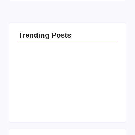
Trending Posts
Sự kiện công bố quy hoạch Hà Nội tầm nhìn
100 năm.
By
@thaonguyen
Chuyện Nghề Sale: Bán Hàng – Nghề Của
Những “Cú Từ Chối”
By
@thaonguyen