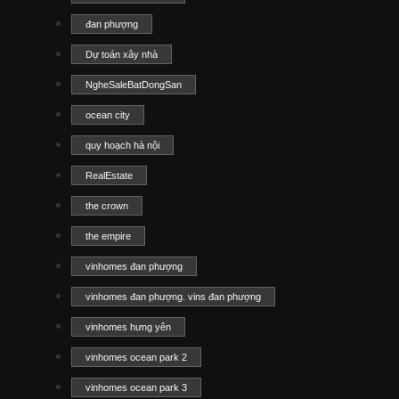
đan phượng
Dự toán xây nhà
NgheSaleBatDongSan
ocean city
quy hoạch hà nội
RealEstate
the crown
the empire
vinhomes đan phượng
vinhomes đan phượng. vins đan phượng
vinhomes hưng yên
vinhomes ocean park 2
vinhomes ocean park 3