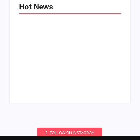
Hot News
NHỮNG LƯU Ý KHI SỬ DỤNG ĐÒN BẨY
TÀI CHÍNH MUA BĐS​
By
@thaonguyen
Vinhomes Đan Phượng vs Vinhomes Cổ Loa:
“Chọn mặt gửi vàng” ở đâu cho nhà đầu tư? –
Final
By
@thaonguyen
FOLLOW ON INSTAGRAM