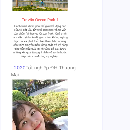
Tư vấn Ocean Park 1
Hành trình khám phá thế giới bất động sản
của tôi bắt đầu từ vị trí telesales và tư vấn
sản phẩm Vinhomes Ocean Park. Quá trình
làm việc tại dự án đã giúp mình không ngừng
học hỏi và phát triển bản thân. Nhờ những
kiến thức chuyên môn vững chắc và kỹ năng
giao tiếp hiệu quả, mình cũng đã đạt được
những kết quả đáng ghi nhận và tự tin bước
tiếp trên con đường sự nghiệp.
2020
Tốt nghiệp ĐH Thương
Mại