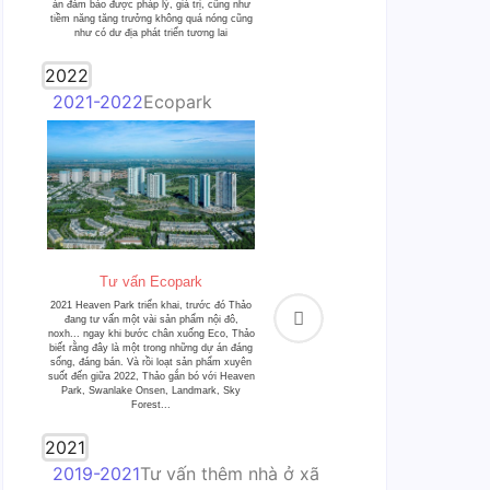
án đảm bảo được pháp lý, giá trị, cũng như
tiềm năng tăng trưởng không quá nóng cũng
như có dư địa phát triển tương lai
2022
2021-2022
Ecopark
Tư vấn Ecopark
2021 Heaven Park triển khai, trước đó Thảo
đang tư vấn một vài sản phẩm nội đô,
noxh... ngay khi bước chân xuống Eco, Thảo
biết rằng đây là một trong những dự án đáng
sống, đáng bán. Và rồi loạt sản phẩm xuyên
suốt đến giữa 2022, Thảo gắn bó với Heaven
Park, Swanlake Onsen, Landmark, Sky
Forest...
2021
2019-2021
Tư vấn thêm nhà ở xã