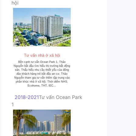
hội
Tư vấn nhà ở xã hội
Bên cạnh tư vấn Ocean Park 1, Thảo
Nguyễn bắt đầu tìm hiểu thị trường bất động
sản. Thấu hiểu nhu cầu thiết yếu của đông
đảo khách hàng trẻ bắt đầu an cư, Thảo
Nguyễn tham gia tư vấn thêm tập trung vào
phân khúc nhà ở xã hội. Thời điểm NHS,
Ecohome, THT, IEC...
2018-2021
Tư vấn Ocean Park
1