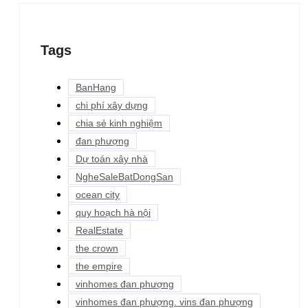
Tags
BanHang
chi phí xây dựng
chia sẻ kinh nghiệm
đan phượng
Dự toán xây nhà
NgheSaleBatDongSan
ocean city
quy hoạch hà nội
RealEstate
the crown
the empire
vinhomes đan phượng
vinhomes đan phượng. vins đan phượng