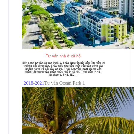
Tư vấn nhà ở xã hội
Bên cạnh tư vấn Ocean Park 1, Thảo Nguyễn bắt đầu tìm hiểu thị
trường bất động sản. Thấu hiểu nhu cầu thiết yếu của đông đảo
khách hàng trẻ bắt đầu an cư, Thảo Nguyễn tham gia tư vấn
thêm tập trung vào phân khúc nhà ở xã hội. Thời điểm NHS,
Ecohome, THT, IEC...
2018-2021
Tư vấn Ocean Park 1