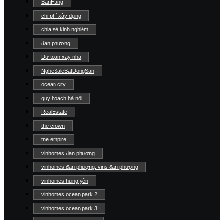
BanHang
chi phí xây dựng
chia sẻ kinh nghiệm
đan phượng
Dự toán xây nhà
NgheSaleBatDongSan
ocean city
quy hoạch hà nội
RealEstate
the crown
the empire
vinhomes đan phượng
vinhomes đan phượng. vins đan phượng
vinhomes hưng yên
vinhomes ocean park 2
vinhomes ocean park 3