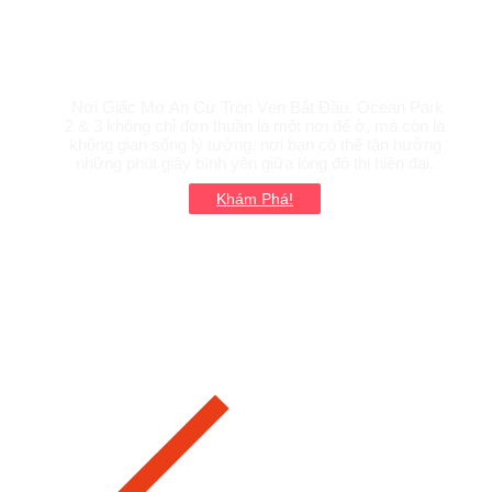
Ocean Park 2-3
Nơi Giấc Mơ An Cư Trọn Vẹn Bắt Đầu. Ocean Park
2 & 3 không chỉ đơn thuần là một nơi để ở, mà còn là
không gian sống lý tưởng, nơi bạn có thể tận hưởng
những phút giây bình yên giữa lòng đô thị hiện đại.
Khám Phá!