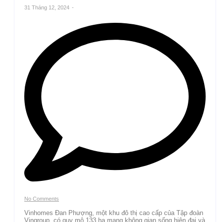
31 Tháng 12, 2024
-
No Comments
Vinhomes Đan Phượng, một khu đô thị cao cấp của Tập đoàn
Vingroup, có quy mô 133 ha mang không gian sống hiện đại và