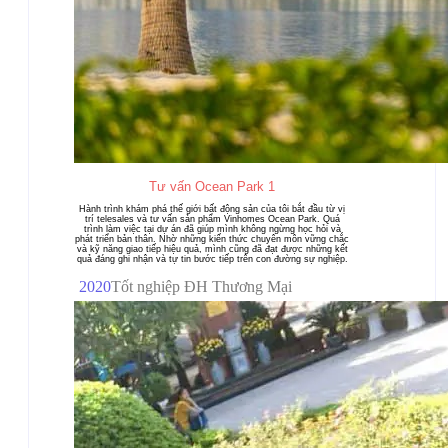
Tư vấn Ocean Park 1
Hành trình khám phá thế giới bất động sản của tôi bắt đầu từ vị
trí telesales và tư vấn sản phẩm Vinhomes Ocean Park. Quá
trình làm việc tại dự án đã giúp mình không ngừng học hỏi và
phát triển bản thân. Nhờ những kiến thức chuyên môn vững chắc
và kỹ năng giao tiếp hiệu quả, mình cũng đã đạt được những kết
quả đáng ghi nhận và tự tin bước tiếp trên con đường sự nghiệp.
2020
Tốt nghiệp ĐH Thương Mại