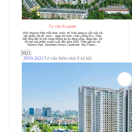
Tư vấn Ecopark
2021 Heaven Park triển khai, trước đó Thảo đang tư vấn một vài
sản phẩm nội đô, noxh... ngay khi bước chân xuống Eco, Thảo
biết rằng đây là một trong những dự án đáng sống, đáng bán. Và
rồi loạt sản phẩm xuyên suốt đến giữa 2022, Thảo gắn bó với
Heaven Park, Swanlake Onsen, Landmark, Sky Forest...
2021
2019-2021
Tư vấn thêm nhà ở xã hội