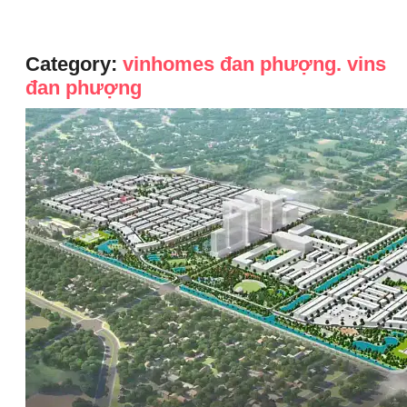
Category:
vinhomes đan phượng. vins
đan phượng