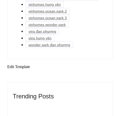
vinhomes hưng yên
vinhomes ocean park 2
vinhomes ocean park 3
vinhomes wonder park
vins đan phượng
vins hưng yên
wonder park đan phượng
Edit Template
Trending Posts
Sự kiện công bố quy hoạch Hà Nội tầm nhìn 100
năm.