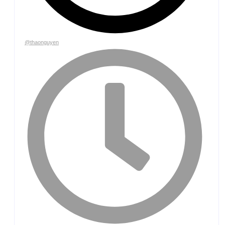
@thaonguyen