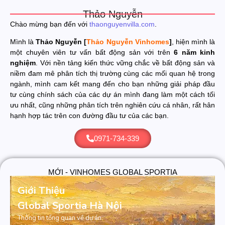
Thảo Nguyễn
Chào mừng bạn đến với
thaonguyenvilla.com
.
Mình là
Thảo Nguyễn [
Thảo Nguyễn Vinhomes
]
, hiện mình là
một chuyên viên tư vấn bất động sản với trên
6 năm kinh
nghiệm
. Với nền tảng kiến thức vững chắc về bất động sản và
niềm đam mê phân tích thị trường cùng các mối quan hệ trong
ngành, mình cam kết mang đến cho bạn những giải pháp đầu
tư cùng chính sách của các dự án mình đang làm một cách tối
ưu nhất, cũng những phân tích trên nghiên cứu cá nhân, rất hân
hạnh hợp tác trên con đường đầu tư của các bạn.
0971-734-339
MỚI - VINHOMES GLOBAL SPORTIA
Giới Thiệu
Global Sportia Hà Nội
Thông tin tổng quan về dự án.