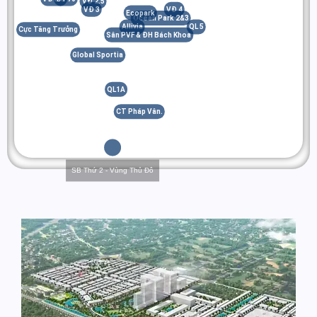
VĐ 2.5
VĐ 3
VĐ 4
Ecopark
Ocean Park 2&3
Allivia
QL 5
Cực Tăng Trưởng
Sân PVF & ĐH Bách Khoa
Global Sportia
QL1A
CT Pháp Vân.
SB Thứ 2 - Vùng Thủ Đô