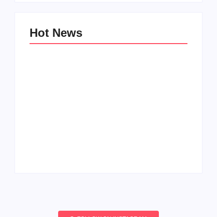
Hot News
Vinhomes Đan Phượng vs Vinhomes Cổ Loa:
“Chọn mặt gửi vàng” ở đâu cho nhà đầu tư?
By
@thaonguyen
Lý do “Đầu Tư & Lựa Chọn” Ocean Park 2&3
cho năm 2025.
By
@thaonguyen