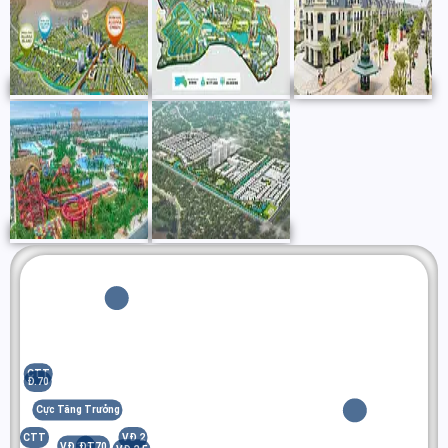
CTT
Đ.70
Cực Tăng Trưởng
CTT
VĐ 2
VĐ 3.5
ĐT70