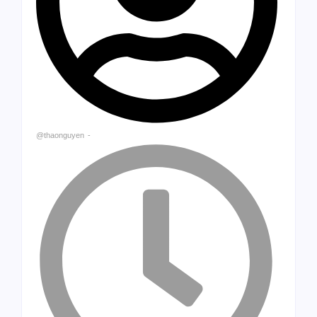
@thaonguyen
-