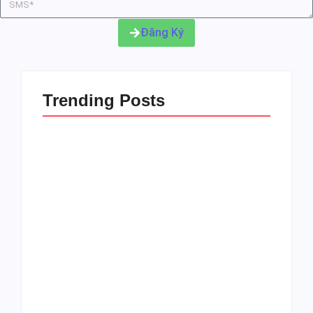
Đăng Ký
Trending Posts
NHỮNG LƯU Ý KHI SỬ DỤNG ĐÒN BẨY
TÀI CHÍNH MUA BĐS​
By
@thaonguyen
Vinhomes Đan Phượng vs Vinhomes Cổ Loa:
“Chọn mặt gửi vàng” ở đâu cho nhà đầu tư? –
Final
By
@thaonguyen