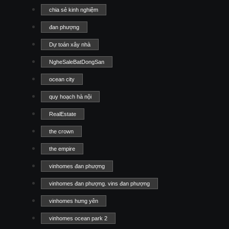
chia sẻ kinh nghiệm
đan phượng
Dự toán xây nhà
NgheSaleBatDongSan
ocean city
quy hoạch hà nội
RealEstate
the crown
the empire
vinhomes đan phượng
vinhomes đan phượng. vins đan phượng
vinhomes hưng yên
vinhomes ocean park 2