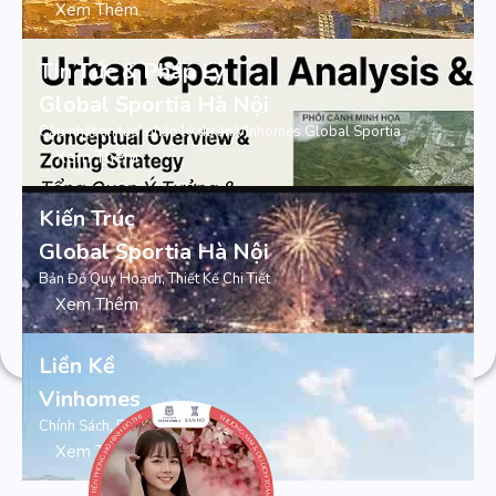
Xem Thêm
Tin Tức & Pháp Lý
Global Sportia Hà Nội
Cập nhật tin tức/ pháp lý dự án VInhomes Global Sportia
Xem Thêm
Kiến Trúc
Global Sportia Hà Nội
Bản Đồ Quy Hoạch, Thiết Kế Chi Tiết
Xem Thêm
Liền Kề
Vinhomes
Chính Sách, Bảng Giá Bán
Xem Thêm