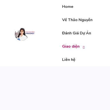
Home
Về Thảo Nguyễn
Đánh Giá Dự Án
Giao diện
Liên hệ
Sales and Market Analysis